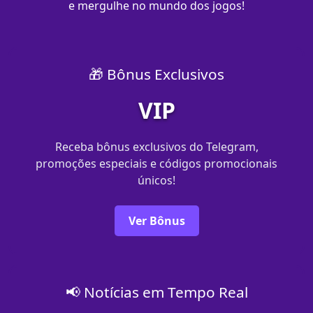
e mergulhe no mundo dos jogos!
🎁 Bônus Exclusivos
VIP
Receba bônus exclusivos do Telegram,
promoções especiais e códigos promocionais
únicos!
Ver Bônus
📢 Notícias em Tempo Real