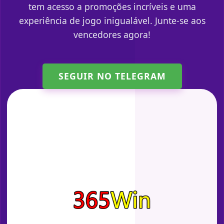
tem acesso a promoções incríveis e uma
experiência de jogo inigualável. Junte-se aos
vencedores agora!
SEGUIR NO TELEGRAM