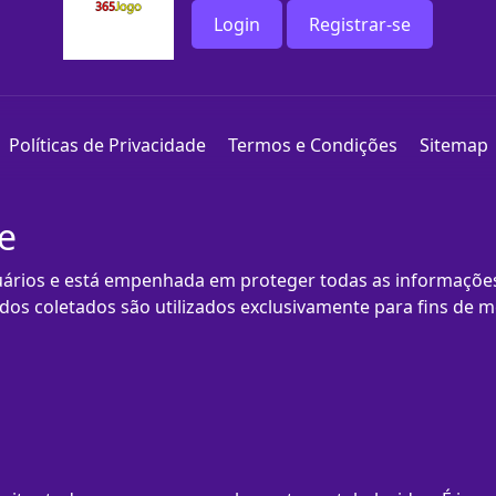
Login
Registrar-se
Políticas de Privacidade
Termos e Condições
Sitemap
de
suários e está empenhada em proteger todas as informaçõe
os coletados são utilizados exclusivamente para fins de m