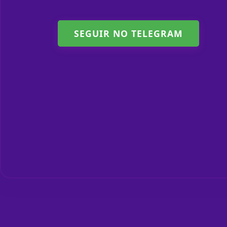
SEGUIR NO TELEGRAM