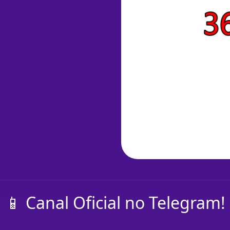
📱 Canal Oficial no Telegram!