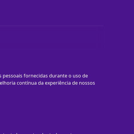
s pessoais fornecidas durante o uso de
elhoria contínua da experiência de nossos