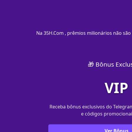
Na 35H.Com , prêmios milionários não são 
🎁 Bônus Exclu
VIP
Receba bônus exclusivos do Telegra
e códigos promocionai
Ver Bônus