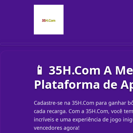
📱 35H.Com A Me
Plataforma de A
Cadastre-se na 35H.Com para ganhar b
cada recarga. Com a 35H.Com, você te
incríveis e uma experiência de jogo inig
vencedores agora!