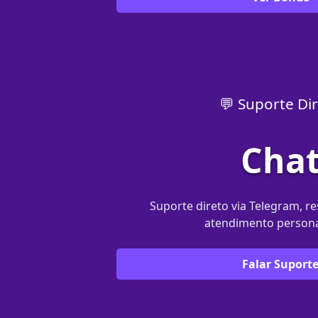
💬 Suporte Di
Cha
Suporte direto via Telegram, r
atendimento persona
Falar Suport