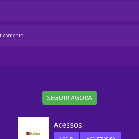
a
aticamente
SEGUIR AGORA
Acessos
Login
Registrar-se