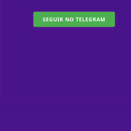
SEGUIR NO TELEGRAM