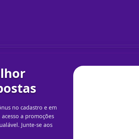
lhor
postas
ônus no cadastro e em
m acesso a promoções
ualável. Junte-se aos