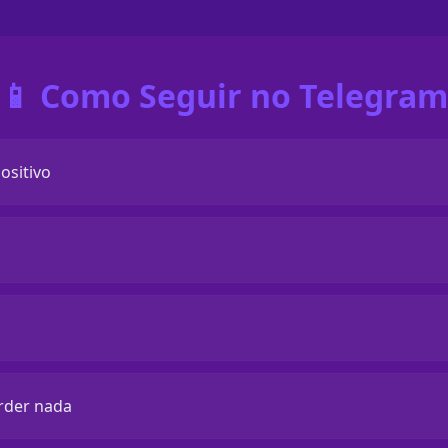
📱 Como Seguir no Telegram
ositivo
erder nada