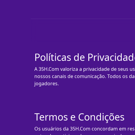
Políticas de Privacida
A 35H.Com valoriza a privacidade de seus 
nossos canais de comunicação. Todos os dad
jogadores.
Termos e Condições
Os usuários da 35H.Com concordam em respe