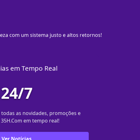
eza com um sistema justo e altos retornos!
cias em Tempo Real
24/7
e todas as novidades, promoções e
 35H.Com em tempo real!
Ver Notícias