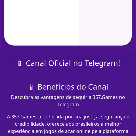
📱 Canal Oficial no Telegram!
📱 Benefícios do Canal
Descubra as vantagens de seguir a 357.Games no
Telegram
A 357.Games , conhecida por sua justiça, segurança e
credibilidade, oferece aos brasileiros a melhor
experiência em jogos de azar online pela plataforma