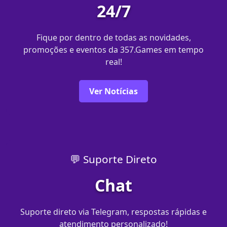
24/7
Fique por dentro de todas as novidades,
promoções e eventos da 357.Games em tempo
real!
Ver Notícias
💬 Suporte Direto
Chat
Suporte direto via Telegram, respostas rápidas e
atendimento personalizado!