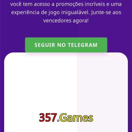
você tem acesso a promoções incríveis e uma
experiência de jogo inigualável. Junte-se aos
vencedores agora!
SEGUIR NO TELEGRAM