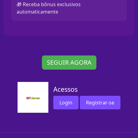
🎁 Receba bônus exclusivos
automaticamente
SEGUIR AGORA
Acessos
Login
Registrar-se