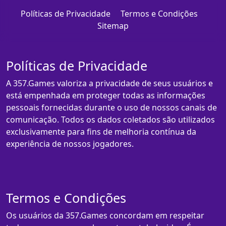
Políticas de Privacidade
Termos e Condições
Sitemap
Políticas de Privacidade
A 357.Games valoriza a privacidade de seus usuários e
está empenhada em proteger todas as informações
pessoais fornecidas durante o uso de nossos canais de
comunicação. Todos os dados coletados são utilizados
exclusivamente para fins de melhoria contínua da
experiência de nossos jogadores.
Termos e Condições
Os usuários da 357.Games concordam em respeitar