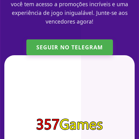
você tem acesso a promoções incríveis e uma
experiência de jogo inigualável. Junte-se aos
vencedores agora!
SEGUIR NO TELEGRAM