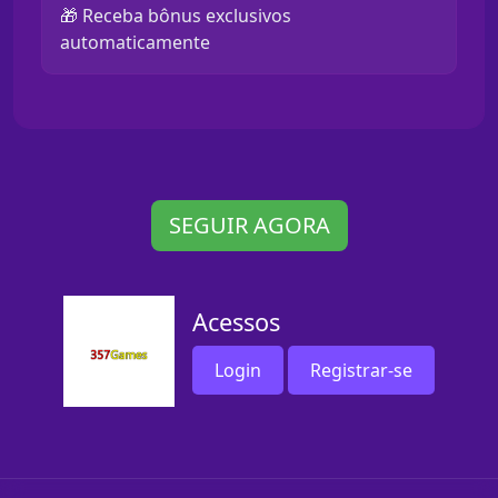
🎁 Receba bônus exclusivos
automaticamente
SEGUIR AGORA
Acessos
Login
Registrar-se