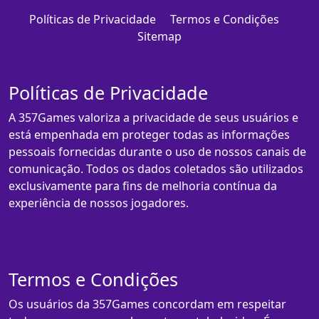
Políticas de Privacidade
Termos e Condições
Sitemap
Políticas de Privacidade
A 357Games valoriza a privacidade de seus usuários e
está empenhada em proteger todas as informações
pessoais fornecidas durante o uso de nossos canais de
comunicação. Todos os dados coletados são utilizados
exclusivamente para fins de melhoria contínua da
experiência de nossos jogadores.
Termos e Condições
Os usuários da 357Games concordam em respeitar