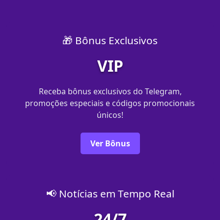
🎁 Bônus Exclusivos
VIP
Receba bônus exclusivos do Telegram,
promoções especiais e códigos promocionais
únicos!
Ver Bônus
📢 Notícias em Tempo Real
24/7