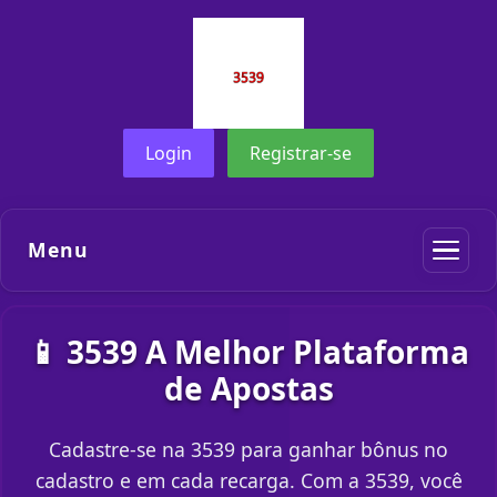
Login
Registrar-se
Menu
📱 3539 A Melhor Plataforma
de Apostas
Cadastre-se na 3539 para ganhar bônus no
cadastro e em cada recarga. Com a 3539, você