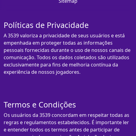
Sitemap
Políticas de Privacidade
A 3539 valoriza a privacidade de seus usuários e está
empenhada em proteger todas as informações
pessoais fornecidas durante o uso de nossos canais de
comunicação. Todos os dados coletados são utilizados
exclusivamente para fins de melhoria contínua da
experiência de nossos jogadores.
Termos e Condições
Os usuários da 3539 concordam em respeitar todas as
regras e regulamentos estabelecidos. É importante ler
e entender todos os termos antes de participar de