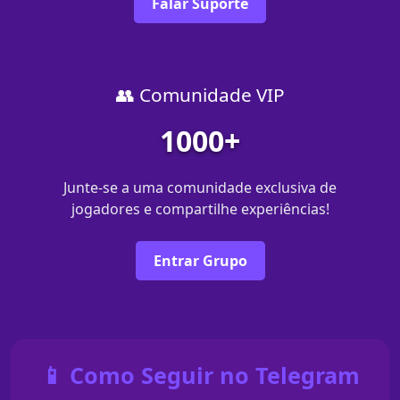
Falar Suporte
👥 Comunidade VIP
1000+
Junte-se a uma comunidade exclusiva de
jogadores e compartilhe experiências!
Entrar Grupo
📱 Como Seguir no Telegram