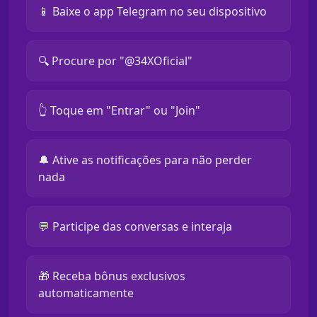
📱 Baixe o app Telegram no seu dispositivo
🔍 Procure por "@34XOficial"
👆 Toque em "Entrar" ou "Join"
🔔 Ative as notificações para não perder
nada
💬 Participe das conversas e interaja
🎁 Receba bônus exclusivos
automaticamente