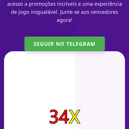
acesso a promoções incríveis e uma experiência
de jogo inigualável. Junte-se aos vencedores
agora!
SEGUIR NO TELEGRAM