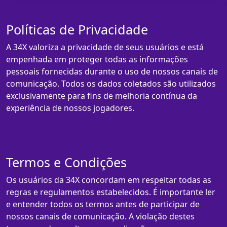
Políticas de Privacidade
A 34X valoriza a privacidade de seus usuários e está
empenhada em proteger todas as informações
pessoais fornecidas durante o uso de nossos canais de
comunicação. Todos os dados coletados são utilizados
exclusivamente para fins de melhoria contínua da
experiência de nossos jogadores.
Termos e Condições
Os usuários da 34X concordam em respeitar todas as
regras e regulamentos estabelecidos. É importante ler
e entender todos os termos antes de participar de
nossos canais de comunicação. A violação destes