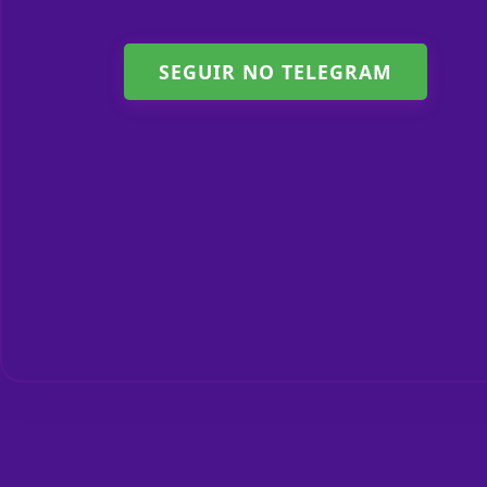
SEGUIR NO TELEGRAM