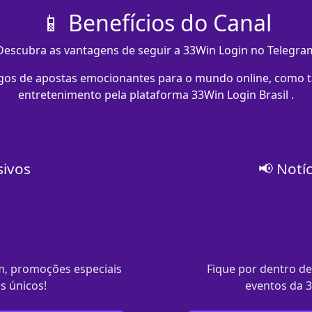
📱 Benefícios do Canal
Descubra as vantagens de seguir a 33Win Login no Telegra
ogos de apostas emocionantes para o mundo online, como 
entretenimento pela plataforma 33Win Login Brasil .
sivos
📢 Notí
m, promoções especiais
Fique por dentro d
s únicos!
eventos da 