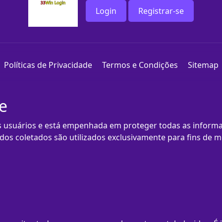
Login
Registrar-se
Políticas de Privacidade
Termos e Condições
Sitemap
de
us usuários e está empenhada em proteger todas as inform
os coletados são utilizados exclusivamente para fins de m