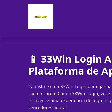
📱 33Win Login 
Plataforma de A
Cadastre-se na 33Win Login para ganha
cada recarga. Com a 33Win Login, você
incríveis e uma experiência de jogo inig
vencedores agora!