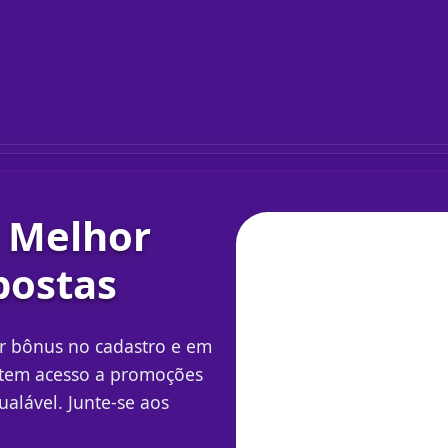
A Melhor
postas
r bônus no cadastro e em
 tem acesso a promoções
ualável. Junte-se aos