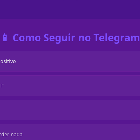
📱 Como Seguir no Telegram
ositivo
l"
erder nada