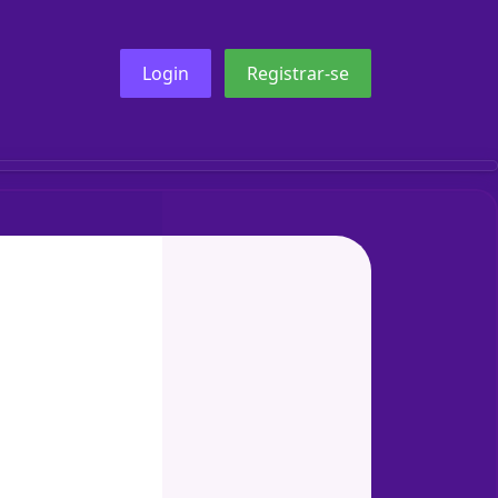
Login
Registrar-se