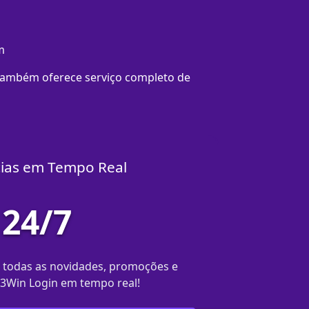
m
também oferece serviço completo de
cias em Tempo Real
24/7
e todas as novidades, promoções e
33Win Login em tempo real!