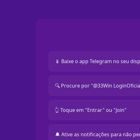
📱 Baixe o app Telegram no seu disp
🔍 Procure por "@33Win LoginOficia
👆 Toque em "Entrar" ou "Join"
🔔 Ative as notificações para não p