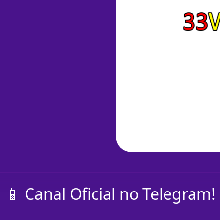
📱 Canal Oficial no Telegram!