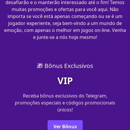
desafiarão e o manterão interessado até o fim! Temos
muitas promoções e ofertas para você aqui. Não
importa se você está apenas começando ou se é um
jogador experiente, seja bem-vindo a um mundo de
emoção, com apenas o melhor em jogos on-line. Venha
e junte-se a nós hoje mesmo!
🎁 Bônus Exclusivos
VIP
Receba bônus exclusivos do Telegram,
promoções especiais e códigos promocionais
únicos!
Ver Bônus