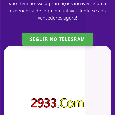
você tem acesso a promoções incríveis e uma
experiência de jogo inigualável. Junte-se aos
vencedores agora!
SEGUIR NO TELEGRAM