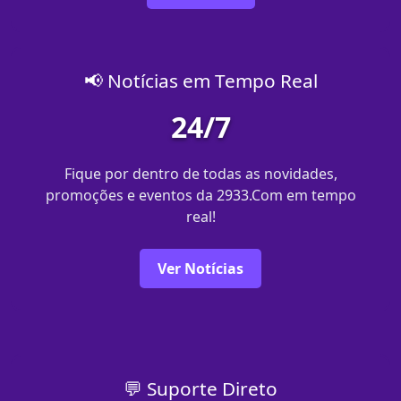
📢 Notícias em Tempo Real
24/7
Fique por dentro de todas as novidades,
promoções e eventos da 2933.Com em tempo
real!
Ver Notícias
💬 Suporte Direto