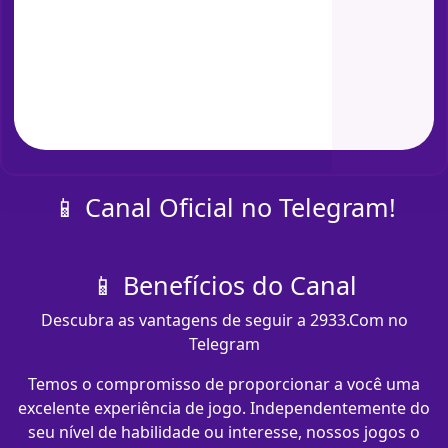
📱 Canal Oficial no Telegram!
📱 Benefícios do Canal
Descubra as vantagens de seguir a 2933.Com no
Telegram
Temos o compromisso de proporcionar a você uma
excelente experiência de jogo. Independentemente do
seu nível de habilidade ou interesse, nossos jogos o