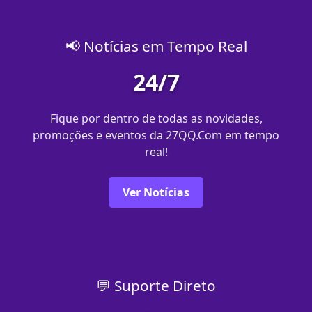
📢 Notícias em Tempo Real
24/7
Fique por dentro de todas as novidades,
promoções e eventos da 27QQ.Com em tempo
real!
Ver Notícias
💬 Suporte Direto