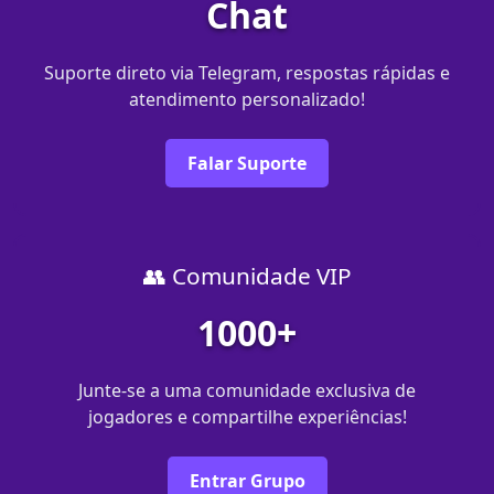
Chat
Suporte direto via Telegram, respostas rápidas e
atendimento personalizado!
Falar Suporte
👥 Comunidade VIP
1000+
Junte-se a uma comunidade exclusiva de
jogadores e compartilhe experiências!
Entrar Grupo