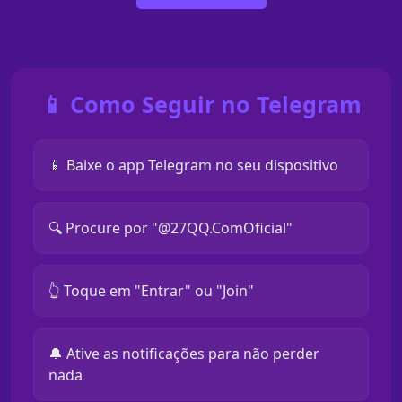
📱 Como Seguir no Telegram
📱 Baixe o app Telegram no seu dispositivo
🔍 Procure por "@27QQ.ComOficial"
👆 Toque em "Entrar" ou "Join"
🔔 Ative as notificações para não perder
nada