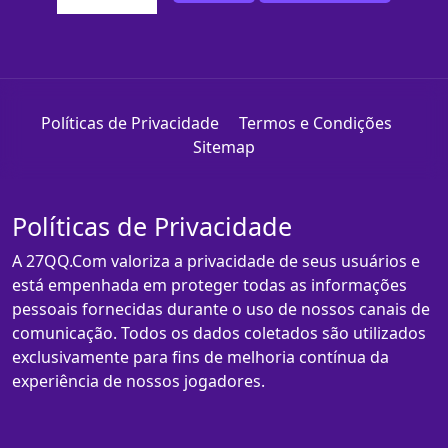
Políticas de Privacidade
Termos e Condições
Sitemap
Políticas de Privacidade
A 27QQ.Com valoriza a privacidade de seus usuários e
está empenhada em proteger todas as informações
pessoais fornecidas durante o uso de nossos canais de
comunicação. Todos os dados coletados são utilizados
exclusivamente para fins de melhoria contínua da
experiência de nossos jogadores.