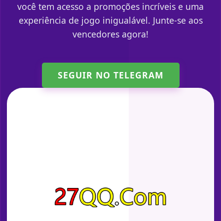
você tem acesso a promoções incríveis e uma
experiência de jogo inigualável. Junte-se aos
vencedores agora!
SEGUIR NO TELEGRAM