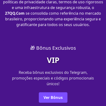
políticas de privacidade claras, termos de uso rigorosos
e uma infraestrutura de segurança robusta, o
27QQ.Com
se consolida como referência no mercado
brasileiro, proporcionando uma experiência segura e
gratificante para todos os seus usuários.
🎁 Bônus Exclusivos
VIP
Receba bônus exclusivos do Telegram,
promoções especiais e códigos promocionais
únicos!
Ver Bônus