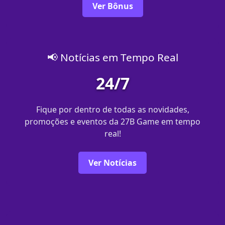
Ver Bônus
📢 Notícias em Tempo Real
24/7
Fique por dentro de todas as novidades,
promoções e eventos da 27B Game em tempo
real!
Ver Notícias