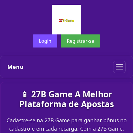
Login
Registrar-se
Menu
📱 27B Game A Melhor
Plataforma de Apostas
Cadastre-se na 27B Game para ganhar bônus no
cadastro e em cada recarga. Com a 27B Game,