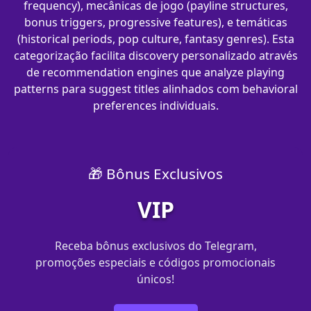
frequency), mecânicas de jogo (payline structures,
bonus triggers, progressive features), e temáticas
(historical periods, pop culture, fantasy genres). Esta
categorização facilita discovery personalizado através
de recommendation engines que analyze playing
patterns para suggest titles alinhados com behavioral
preferences individuais.
🎁 Bônus Exclusivos
VIP
Receba bônus exclusivos do Telegram,
promoções especiais e códigos promocionais
únicos!