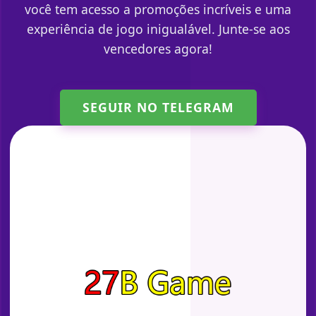
você tem acesso a promoções incríveis e uma
experiência de jogo inigualável. Junte-se aos
vencedores agora!
SEGUIR NO TELEGRAM