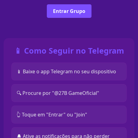
Entrar Grupo
📱 Como Seguir no Telegram
📱 Baixe o app Telegram no seu dispositivo
🔍 Procure por "@27B GameOficial"
👆 Toque em "Entrar" ou "Join"
🔔 Ative as notificações para não perder