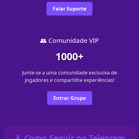
Falar Suporte
👥 Comunidade VIP
1000+
Junte-se a uma comunidade exclusiva de
jogadores e compartilhe experiências!
Entrar Grupo
📱 Como Seguir no Telegram