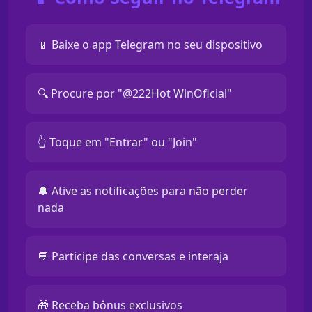
📱 Baixe o app Telegram no seu dispositivo
🔍 Procure por "@222Hot WinOficial"
👆 Toque em "Entrar" ou "Join"
🔔 Ative as notificações para não perder
nada
💬 Participe das conversas e interaja
🎁 Receba bônus exclusivos