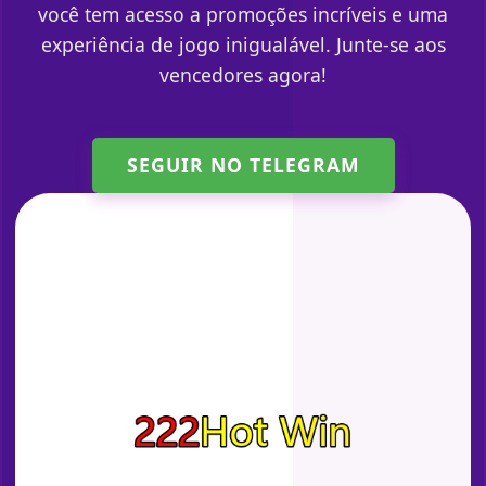
você tem acesso a promoções incríveis e uma
experiência de jogo inigualável. Junte-se aos
vencedores agora!
SEGUIR NO TELEGRAM