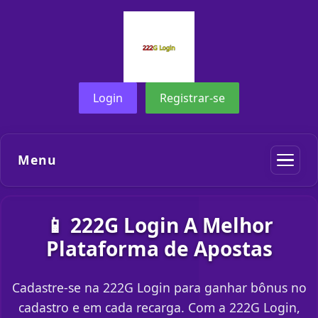
Login
Registrar-se
Menu
📱 222G Login A Melhor
Plataforma de Apostas
Cadastre-se na 222G Login para ganhar bônus no
cadastro e em cada recarga. Com a 222G Login,