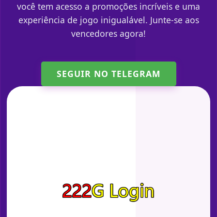
você tem acesso a promoções incríveis e uma
experiência de jogo inigualável. Junte-se aos
vencedores agora!
SEGUIR NO TELEGRAM