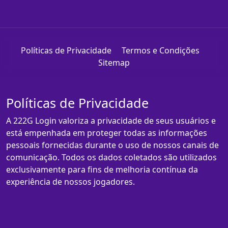
Políticas de Privacidade
Termos e Condições
Sitemap
Políticas de Privacidade
A 222G Login valoriza a privacidade de seus usuários e
está empenhada em proteger todas as informações
pessoais fornecidas durante o uso de nossos canais de
comunicação. Todos os dados coletados são utilizados
exclusivamente para fins de melhoria contínua da
experiência de nossos jogadores.