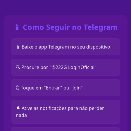
📱 Como Seguir no Telegram
📱 Baixe o app Telegram no seu dispositivo
🔍 Procure por "@222G LoginOficial"
👆 Toque em "Entrar" ou "Join"
🔔 Ative as notificações para não perder
nada