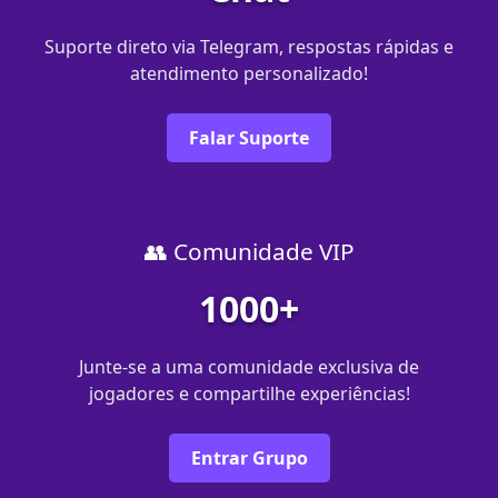
Suporte direto via Telegram, respostas rápidas e
atendimento personalizado!
Falar Suporte
👥 Comunidade VIP
1000+
Junte-se a uma comunidade exclusiva de
jogadores e compartilhe experiências!
Entrar Grupo