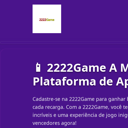
📱 2222Game A 
Plataforma de A
Cadastre-se na 2222Game para ganhar 
cada recarga. Com a 2222Game, você t
incríveis e uma experiência de jogo inig
vencedores agora!