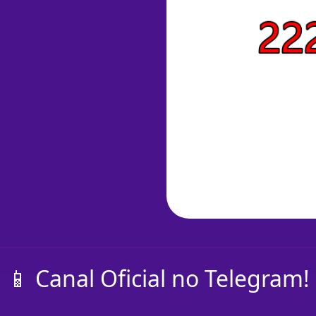
📱 Canal Oficial no Telegram!