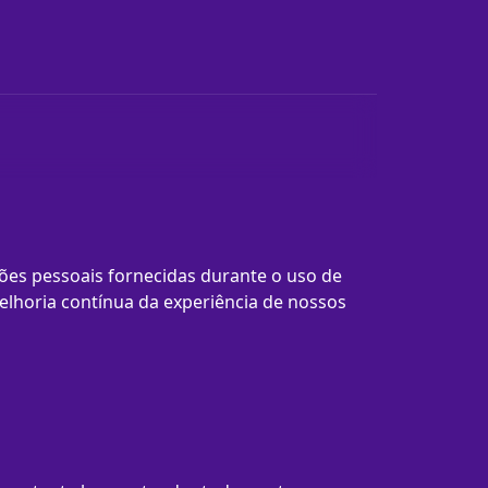
ões pessoais fornecidas durante o uso de
elhoria contínua da experiência de nossos