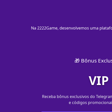
Na 2222Game, desenvolvemos uma platafor
🎁 Bônus Exclu
VIP
Receba bônus exclusivos do Telegra
e códigos promocionai