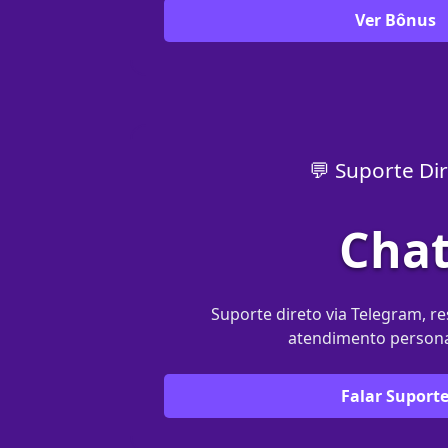
Ver Bônus
💬 Suporte Di
Cha
Suporte direto via Telegram, r
atendimento persona
Falar Suport