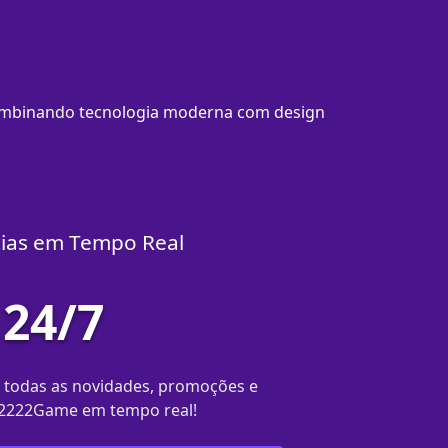
m
combinando tecnologia moderna com design
cias em Tempo Real
24/7
e todas as novidades, promoções e
 2222Game em tempo real!