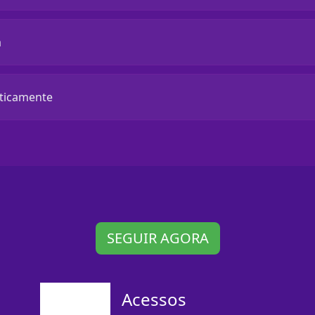
a
aticamente
SEGUIR AGORA
Acessos