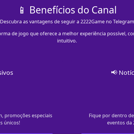
📱 Benefícios do Canal
Descubra as vantagens de seguir a 2222Game no Telegra
ma de jogo que oferece a melhor experiência possível, 
intuitivo.
sivos
📢 Notí
m, promoções especiais
Fique por dentro d
s únicos!
eventos da