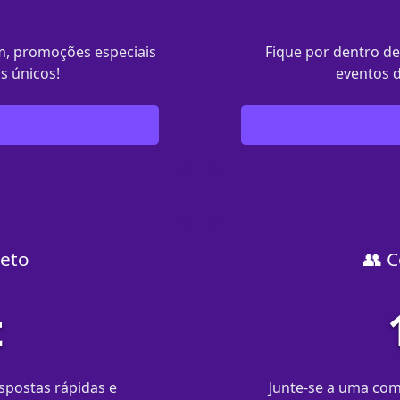
m, promoções especiais
Fique por dentro d
s únicos!
eventos 
reto
👥 
t
espostas rápidas e
Junte-se a uma com