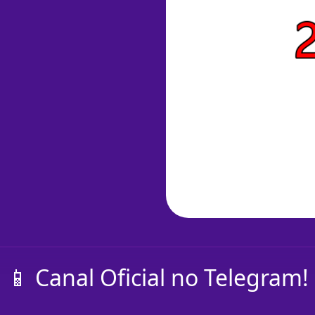
📱 Canal Oficial no Telegram!