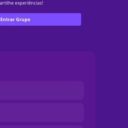
rtilhe experiências!
Entrar Grupo