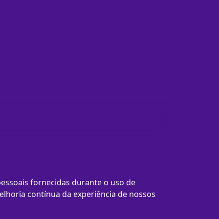
pessoais fornecidas durante o uso de
elhoria contínua da experiência de nossos