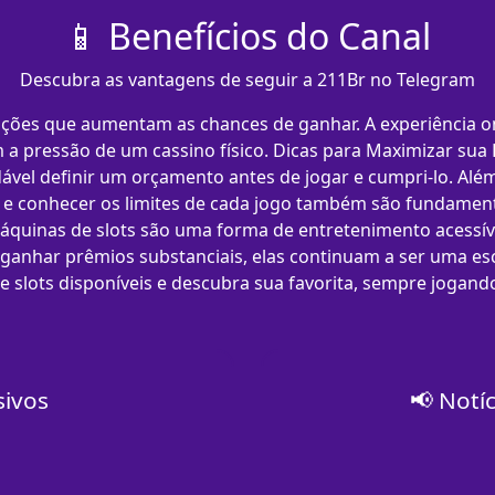
📱 Benefícios do Canal
Descubra as vantagens de seguir a 211Br no Telegram
ções que aumentam as chances de ganhar. A experiência 
 pressão de um cassino físico. Dicas para Maximizar sua E
ável definir um orçamento antes de jogar e cumpri-lo. Al
 e conhecer os limites de cada jogo também são fundament
quinas de slots são uma forma de entretenimento acessíve
 ganhar prêmios substanciais, elas continuam a ser uma es
e slots disponíveis e descubra sua favorita, sempre jogan
sivos
📢 Notí