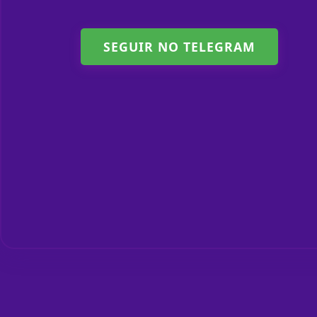
SEGUIR NO TELEGRAM