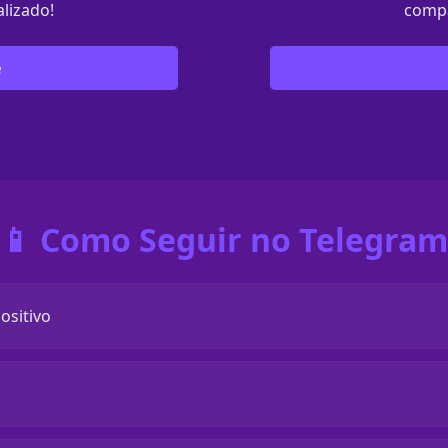
lizado!
compa
e
📱 Como Seguir no Telegram
ositivo