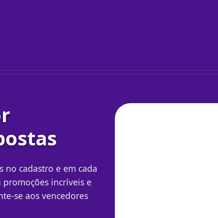
or
postas
s no cadastro e em cada
 promoções incríveis e
unte-se aos vencedores