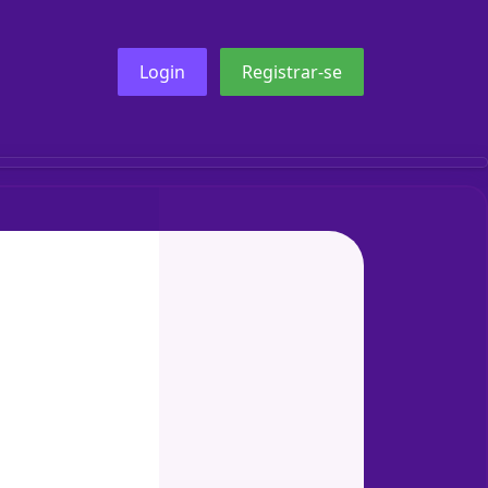
Login
Registrar-se