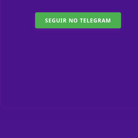
SEGUIR NO TELEGRAM