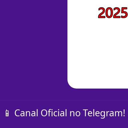
📱 Canal Oficial no Telegram!