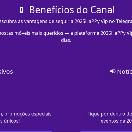
📱 Benefícios do Canal
scubra as vantagens de seguir a 2025HaPPy Vip no Teleg
ostas móveis mais queridos — a plataforma 2025HaPPy Vip B
dias.
sivos
📢 Notí
m, promoções especiais
Fique por dentro d
s únicos!
eventos da 20