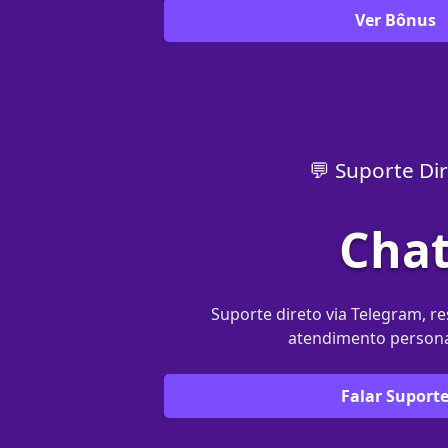
Ver Bônus
💬 Suporte Di
Cha
Suporte direto via Telegram, r
atendimento persona
Falar Suport