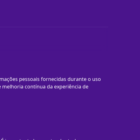
rmações pessoais fornecidas durante o uso
e melhoria contínua da experiência de