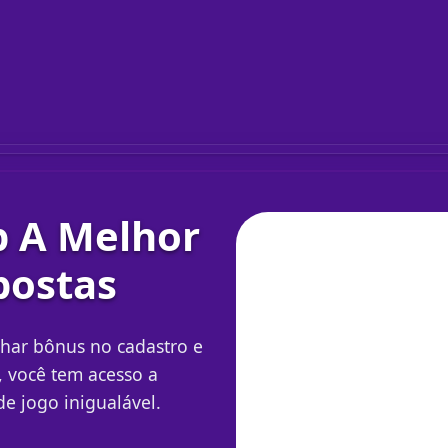
p A Melhor
postas
har bônus no cadastro e
 você tem acesso a
e jogo inigualável.