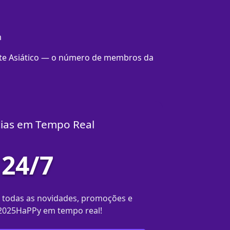
m
este Asiático — o número de membros da
cias em Tempo Real
24/7
e todas as novidades, promoções e
2025HaPPy em tempo real!