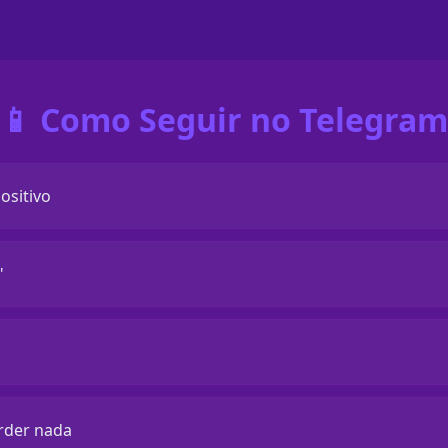
📱 Como Seguir no Telegram
ositivo
"
erder nada