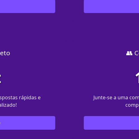
reto
👥 
t
espostas rápidas e
Junte-se a uma com
lizado!
compa
e