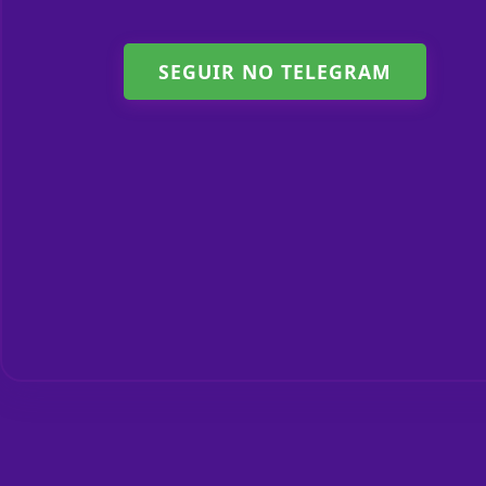
SEGUIR NO TELEGRAM