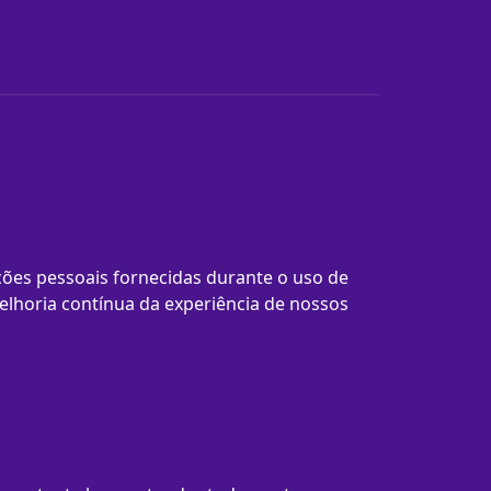
ões pessoais fornecidas durante o uso de
elhoria contínua da experiência de nossos