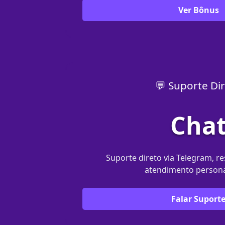
Ver Bônus
💬 Suporte Di
Cha
Suporte direto via Telegram, r
atendimento persona
Falar Suport