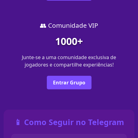
👥 Comunidade VIP
1000+
Junte-se a uma comunidade exclusiva de
jogadores e compartilhe experiências!
Entrar Grupo
📱 Como Seguir no Telegram