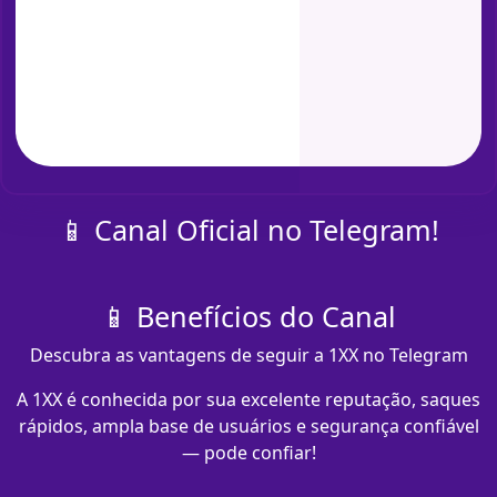
📱 Canal Oficial no Telegram!
📱 Benefícios do Canal
Descubra as vantagens de seguir a 1XX no Telegram
A 1XX é conhecida por sua excelente reputação, saques
rápidos, ampla base de usuários e segurança confiável
— pode confiar!