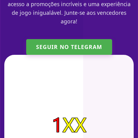
acesso a promoções incríveis e uma experiência
de jogo inigualável. Junte-se aos vencedores
agora!
SEGUIR NO TELEGRAM