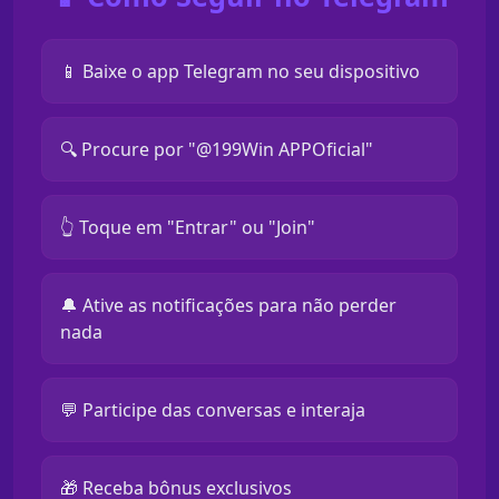
📱 Baixe o app Telegram no seu dispositivo
🔍 Procure por "@199Win APPOficial"
👆 Toque em "Entrar" ou "Join"
🔔 Ative as notificações para não perder
nada
💬 Participe das conversas e interaja
🎁 Receba bônus exclusivos