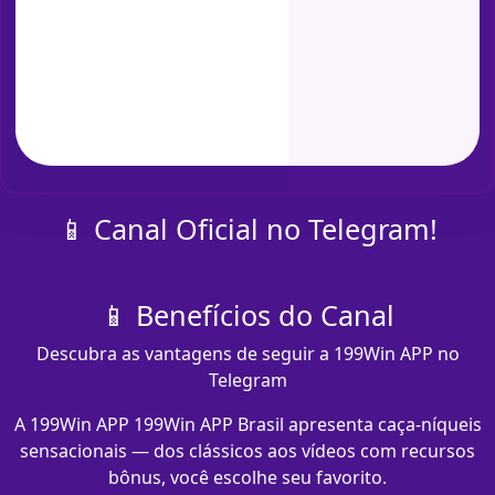
📱 Canal Oficial no Telegram!
📱 Benefícios do Canal
Descubra as vantagens de seguir a 199Win APP no
Telegram
A 199Win APP 199Win APP Brasil apresenta caça-níqueis
sensacionais — dos clássicos aos vídeos com recursos
bônus, você escolhe seu favorito.