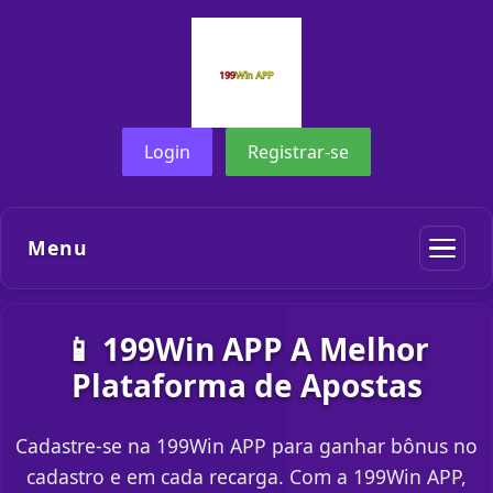
Login
Registrar-se
Menu
📱 199Win APP A Melhor
Plataforma de Apostas
Cadastre-se na 199Win APP para ganhar bônus no
cadastro e em cada recarga. Com a 199Win APP,