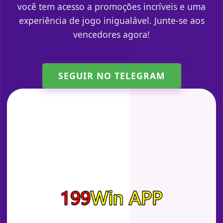
você tem acesso a promoções incríveis e uma
experiência de jogo inigualável. Junte-se aos
vencedores agora!
SEGUIR NO TELEGRAM