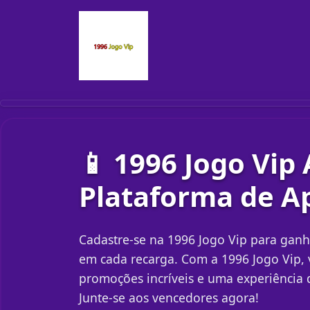
📱 1996 Jogo Vip
Plataforma de A
Cadastre-se na 1996 Jogo Vip para ganh
em cada recarga. Com a 1996 Jogo Vip, 
promoções incríveis e uma experiência d
Junte-se aos vencedores agora!