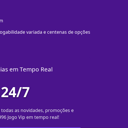
am
 jogabilidade variada e centenas de opções
cias em Tempo Real
24/7
e todas as novidades, promoções e
996 Jogo Vip em tempo real!