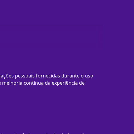
mações pessoais fornecidas durante o uso
e melhoria contínua da experiência de