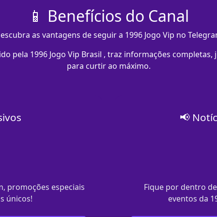
📱 Benefícios do Canal
escubra as vantagens de seguir a 1996 Jogo Vip no Telegr
do pela 1996 Jogo Vip Brasil , traz informações completas,
para curtir ao máximo.
sivos
📢 Notí
m, promoções especiais
Fique por dentro d
s únicos!
eventos da 1