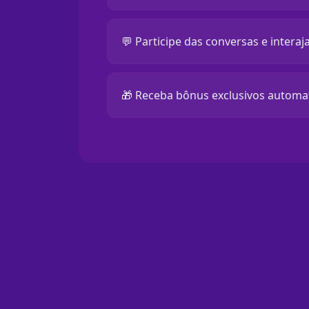
💬 Participe das conversas e interaj
🎁 Receba bônus exclusivos autom