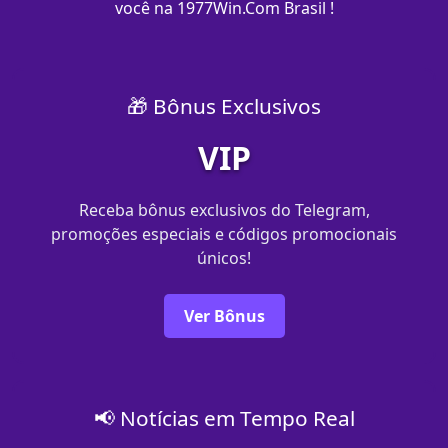
você na 1977Win.Com Brasil !
🎁 Bônus Exclusivos
VIP
Receba bônus exclusivos do Telegram,
promoções especiais e códigos promocionais
únicos!
Ver Bônus
📢 Notícias em Tempo Real