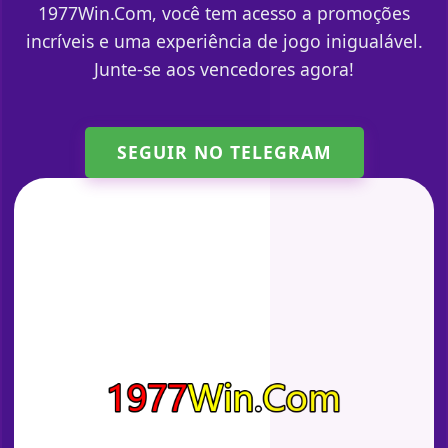
1977Win.Com, você tem acesso a promoções
incríveis e uma experiência de jogo inigualável.
Junte-se aos vencedores agora!
SEGUIR NO TELEGRAM