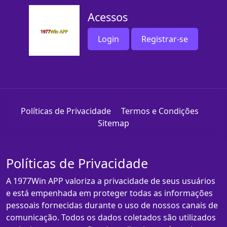
Acessos
Login
Registrar-se
Políticas de Privacidade
Termos e Condições
Sitemap
Políticas de Privacidade
A 1977Win APP valoriza a privacidade de seus usuários
e está empenhada em proteger todas as informações
pessoais fornecidas durante o uso de nossos canais de
comunicação. Todos os dados coletados são utilizados