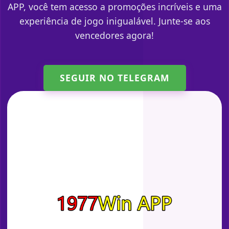
APP, você tem acesso a promoções incríveis e uma
experiência de jogo inigualável. Junte-se aos
vencedores agora!
SEGUIR NO TELEGRAM