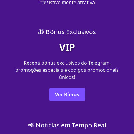
irresistivelmente atrativa.
🎁 Bônus Exclusivos
VIP
Receba bônus exclusivos do Telegram,
promoções especiais e códigos promocionais
únicos!
Ver Bônus
📢 Notícias em Tempo Real