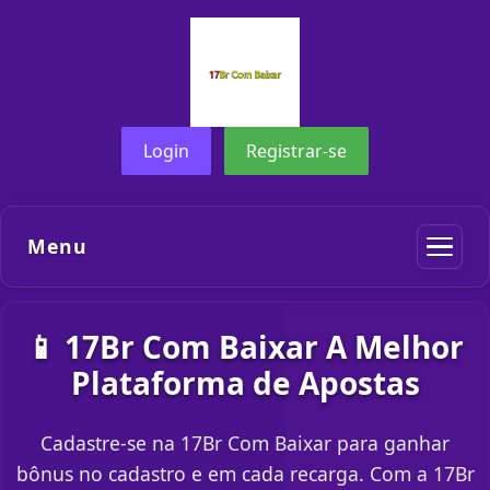
Login
Registrar-se
Menu
📱 17Br Com Baixar A Melhor
Plataforma de Apostas
Cadastre-se na 17Br Com Baixar para ganhar
bônus no cadastro e em cada recarga. Com a 17Br