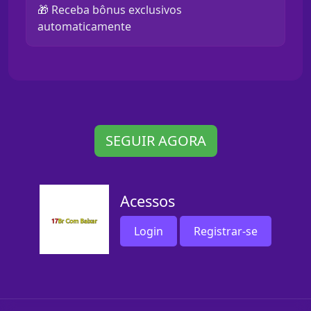
🎁 Receba bônus exclusivos
automaticamente
SEGUIR AGORA
Acessos
Login
Registrar-se