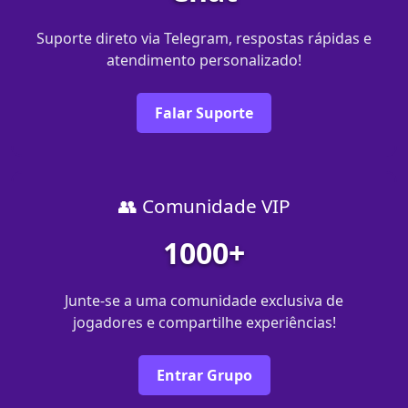
Suporte direto via Telegram, respostas rápidas e
atendimento personalizado!
Falar Suporte
👥 Comunidade VIP
1000+
Junte-se a uma comunidade exclusiva de
jogadores e compartilhe experiências!
Entrar Grupo