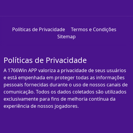
Políticas de Privacidade
Termos e Condições
Sitemap
Políticas de Privacidade
A 1766Win APP valoriza a privacidade de seus usuários
e está empenhada em proteger todas as informações
pessoais fornecidas durante o uso de nossos canais de
comunicação. Todos os dados coletados são utilizados
exclusivamente para fins de melhoria contínua da
experiência de nossos jogadores.