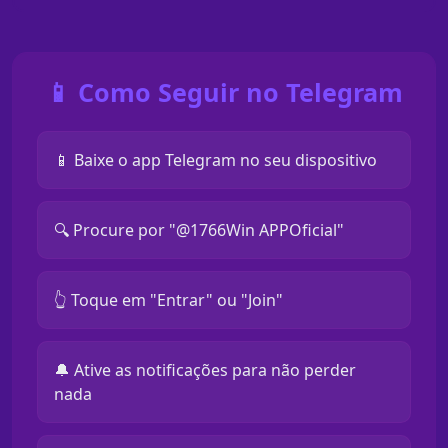
📱 Como Seguir no Telegram
📱 Baixe o app Telegram no seu dispositivo
🔍 Procure por "@1766Win APPOficial"
👆 Toque em "Entrar" ou "Join"
🔔 Ative as notificações para não perder
nada