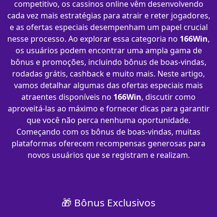
competitivo, os cassinos online vêm desenvolvendo
cada vez mais estratégias para atrair e reter jogadores,
e as ofertas especiais desempenham um papel crucial
nesse processo. Ao explorar essa categoria no
166Win
,
os usuários podem encontrar uma ampla gama de
bônus e promoções, incluindo bônus de boas-vindas,
rodadas grátis, cashback e muito mais. Neste artigo,
vamos detalhar algumas das ofertas especiais mais
atraentes disponíveis no
166Win
, discutir como
aproveitá-las ao máximo e fornecer dicas para garantir
que você não perca nenhuma oportunidade.
Começando com os bônus de boas-vindas, muitas
plataformas oferecem recompensas generosas para
novos usuários que se registram e realizam.
🎁 Bônus Exclusivos