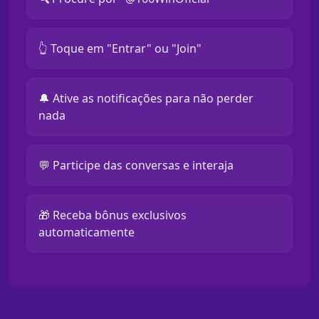
👆 Toque em "Entrar" ou "Join"
🔔 Ative as notificações para não perder
nada
💬 Participe das conversas e interaja
🎁 Receba bônus exclusivos
automaticamente