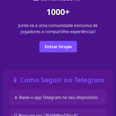
1000+
Junte-se a uma comunidade exclusiva de
jogadores e compartilhe experiências!
Entrar Grupo
📱 Como Seguir no Telegram
📱 Baixe o app Telegram no seu dispositivo
🔍 Procure por "@166WinOficial"