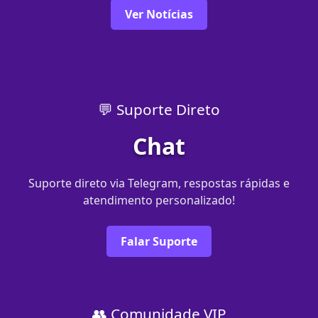
Ver Notícias
💬 Suporte Direto
Chat
Suporte direto via Telegram, respostas rápidas e
atendimento personalizado!
Falar Suporte
👥 Comunidade VIP