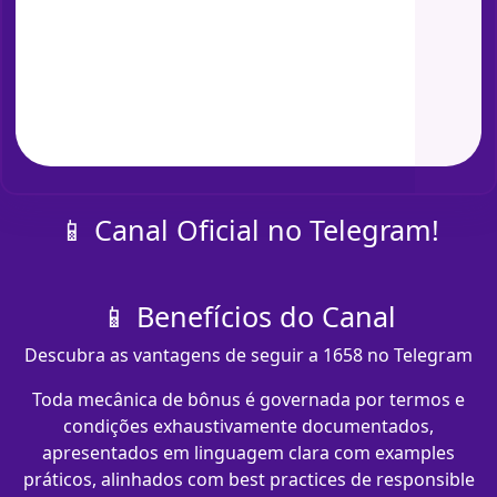
📱 Canal Oficial no Telegram!
📱 Benefícios do Canal
Descubra as vantagens de seguir a 1658 no Telegram
Toda mecânica de bônus é governada por termos e
condições exhaustivamente documentados,
apresentados em linguagem clara com examples
práticos, alinhados com best practices de responsible