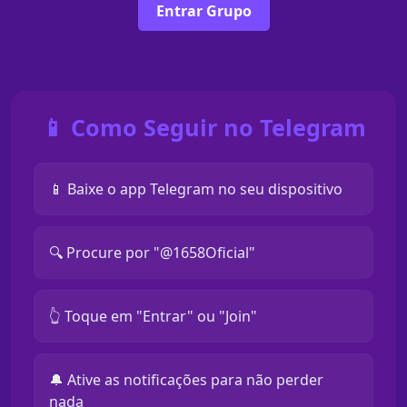
Entrar Grupo
📱 Como Seguir no Telegram
📱 Baixe o app Telegram no seu dispositivo
🔍 Procure por "@1658Oficial"
👆 Toque em "Entrar" ou "Join"
🔔 Ative as notificações para não perder
nada