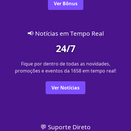
Ver Bônus
📢 Notícias em Tempo Real
24/7
Fique por dentro de todas as novidades,
promoções e eventos da 1658 em tempo real!
Ver Notícias
💬 Suporte Direto