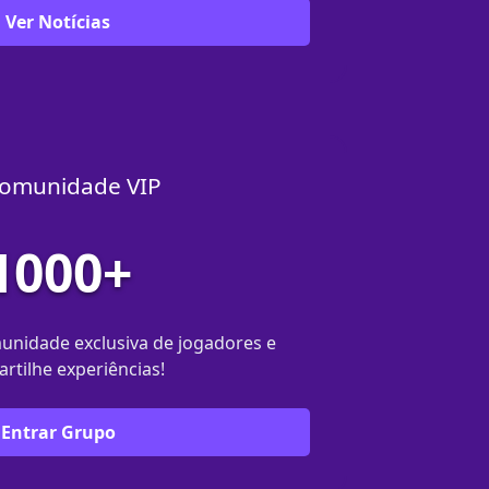
Ver Notícias
Comunidade VIP
1000+
unidade exclusiva de jogadores e
rtilhe experiências!
Entrar Grupo