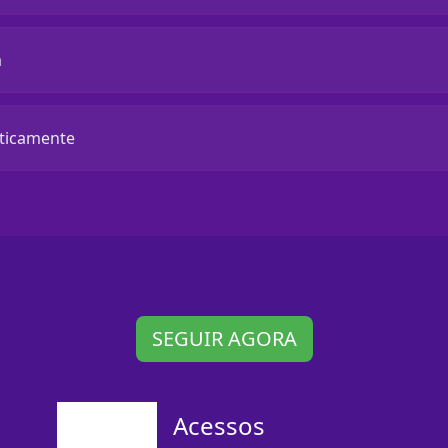
a
aticamente
SEGUIR AGORA
Acessos