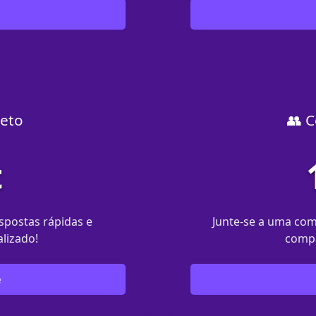
reto
👥 
t
espostas rápidas e
Junte-se a uma com
lizado!
compa
e