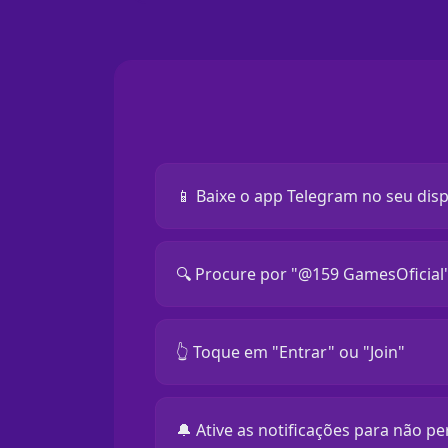
📱 Baixe o app Telegram no seu disp
🔍 Procure por "@159 GamesOficial
👆 Toque em "Entrar" ou "Join"
🔔 Ative as notificações para não p