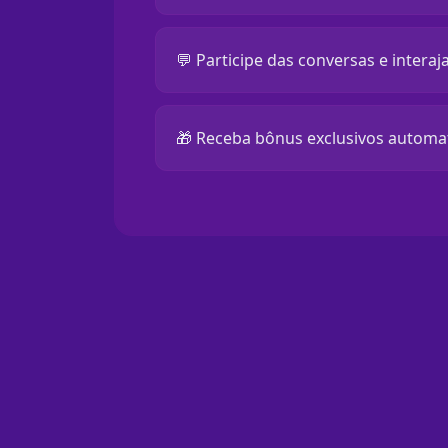
💬 Participe das conversas e interaj
🎁 Receba bônus exclusivos autom