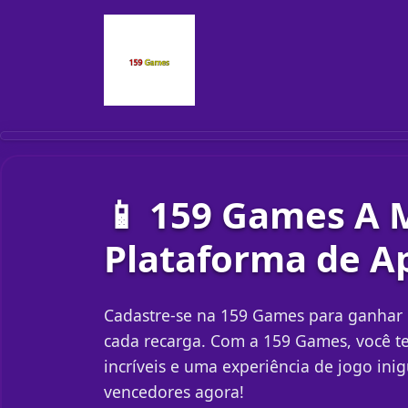
📱 159 Games A 
Plataforma de A
Cadastre-se na 159 Games para ganhar
cada recarga. Com a 159 Games, você 
incríveis e uma experiência de jogo inig
vencedores agora!