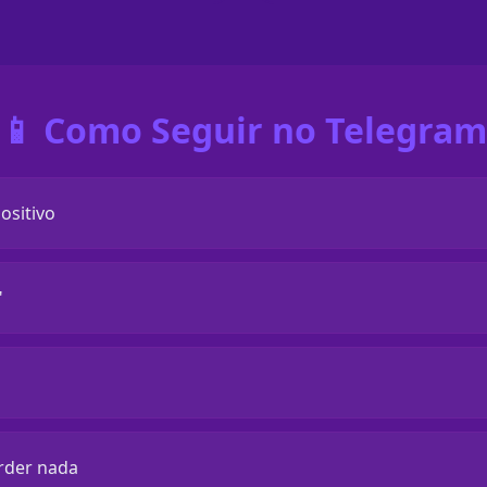
📱 Como Seguir no Telegram
ositivo
"
erder nada