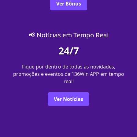
Ver Bônus
📢 Notícias em Tempo Real
24/7
Fique por dentro de todas as novidades,
promoções e eventos da 136Win APP em tempo
real!
Ver Notícias