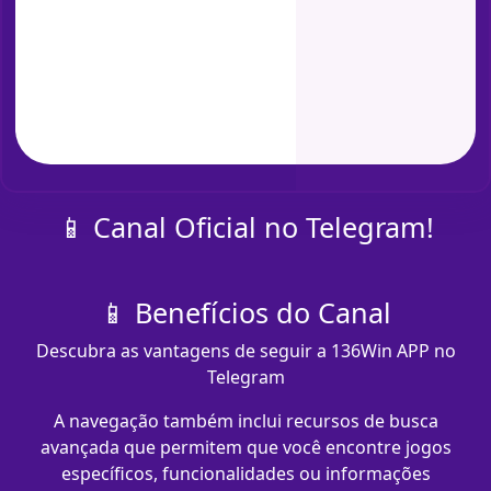
📱 Canal Oficial no Telegram!
📱 Benefícios do Canal
Descubra as vantagens de seguir a 136Win APP no
Telegram
A navegação também inclui recursos de busca
avançada que permitem que você encontre jogos
específicos, funcionalidades ou informações