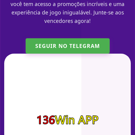
você tem acesso a promoções incríveis e uma
experiência de jogo inigualável. Junte-se aos
vencedores agora!
SEGUIR NO TELEGRAM