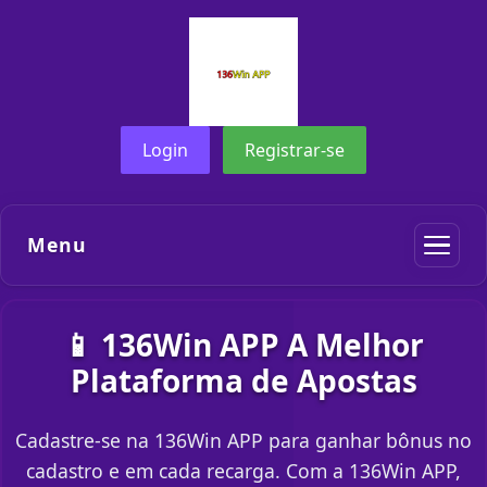
Login
Registrar-se
Menu
📱 136Win APP A Melhor
Plataforma de Apostas
Cadastre-se na 136Win APP para ganhar bônus no
cadastro e em cada recarga. Com a 136Win APP,