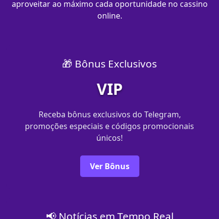
aproveitar ao máximo cada oportunidade no cassino
online.
🎁 Bônus Exclusivos
VIP
Receba bônus exclusivos do Telegram,
promoções especiais e códigos promocionais
únicos!
Ver Bônus
📢 Notícias em Tempo Real