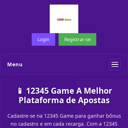
Login
Registrar-se
Menu
📱 12345 Game A Melhor
Plataforma de Apostas
Cadastre-se na 12345 Game para ganhar bônus
no cadastro e em cada recarga. Com a 12345