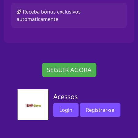
🎁 Receba bônus exclusivos
automaticamente
SEGUIR AGORA
Acessos
Login
Registrar-se