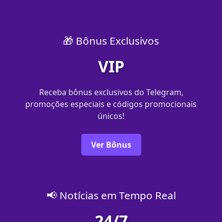
🎁 Bônus Exclusivos
VIP
Receba bônus exclusivos do Telegram,
promoções especiais e códigos promocionais
únicos!
Ver Bônus
📢 Notícias em Tempo Real
24/7