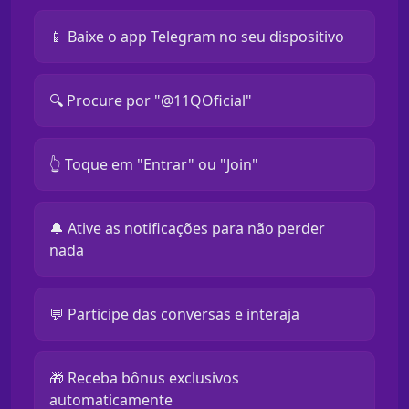
📱 Baixe o app Telegram no seu dispositivo
🔍 Procure por "@11QOficial"
👆 Toque em "Entrar" ou "Join"
🔔 Ative as notificações para não perder
nada
💬 Participe das conversas e interaja
🎁 Receba bônus exclusivos
automaticamente