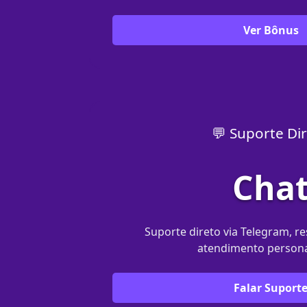
Ver Bônus
💬 Suporte Di
Cha
Suporte direto via Telegram, r
atendimento persona
Falar Suport