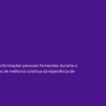
informações pessoais fornecidas durante o
ns de melhoria contínua da experiência de