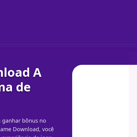
nload A
ma de
a ganhar bônus no
 Game Download, você