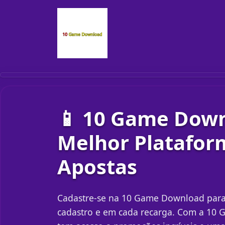
📱 10 Game Dow
Melhor Platafor
Apostas
Cadastre-se na 10 Game Download par
cadastro e em cada recarga. Com a 10