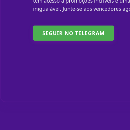
tem acesso a promoções incríveis e uma
inigualável. Junte-se aos vencedores ag
SEGUIR NO TELEGRAM