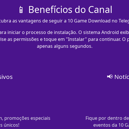
📱 Benefícios do Canal
ubra as vantagens de seguir a 10 Game Download no Tel
a iniciar o processo de instalação. O sistema Android ex
evise as permissões e toque em "Instalar" para continuar. O 
apenas alguns segundos.
sivos
📢 Notí
m, promoções especiais
Fique por dentro d
s únicos!
eventos da 10 