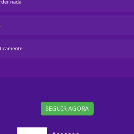
erder nada
a
aticamente
SEGUIR AGORA