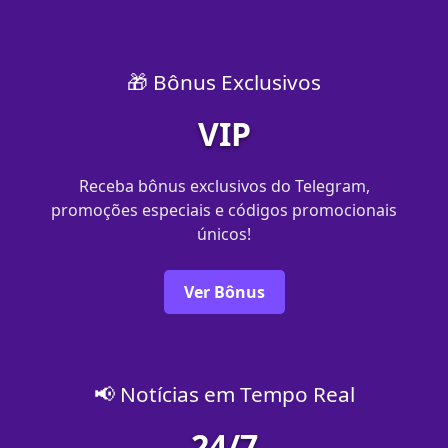
🎁 Bônus Exclusivos
VIP
Receba bônus exclusivos do Telegram,
promoções especiais e códigos promocionais
únicos!
Ver Bônus
📢 Notícias em Tempo Real
24/7