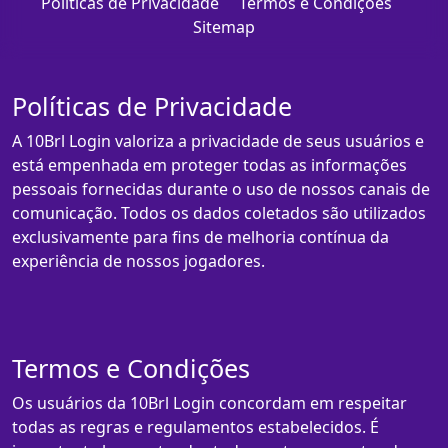
Políticas de Privacidade
Termos e Condições
Sitemap
Políticas de Privacidade
A 10Brl Login valoriza a privacidade de seus usuários e
está empenhada em proteger todas as informações
pessoais fornecidas durante o uso de nossos canais de
comunicação. Todos os dados coletados são utilizados
exclusivamente para fins de melhoria contínua da
experiência de nossos jogadores.
Termos e Condições
Os usuários da 10Brl Login concordam em respeitar
todas as regras e regulamentos estabelecidos. É