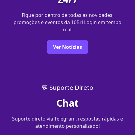
Fique por dentro de todas as novidades,
promoções e eventos da 10Brl Login em tempo
real!
Ver Notícias
💬 Suporte Direto
Chat
Suporte direto via Telegram, respostas rápidas e
atendimento personalizado!