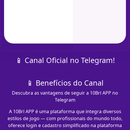
📱 Canal Oficial no Telegram!
📱 Benefícios do Canal
Descubra as vantagens de seguir a 10Brl APP no
Telegram
A 10Brl APP é uma plataforma que integra diversos
estilos de jogo — com profissionais do mundo todo,
oferece login e cadastro simplificado na plataforma