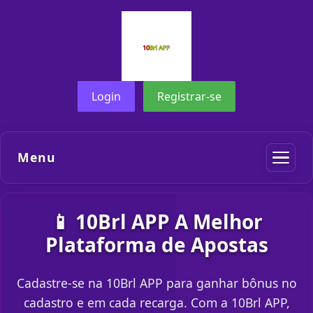
Login
Registrar-se
Menu
📱 10Brl APP A Melhor
Plataforma de Apostas
Cadastre-se na 10Brl APP para ganhar bônus no
cadastro e em cada recarga. Com a 10Brl APP,