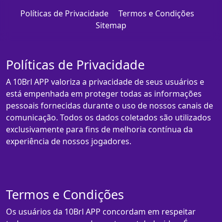
Políticas de Privacidade
Termos e Condições
Sitemap
Políticas de Privacidade
A 10Brl APP valoriza a privacidade de seus usuários e
está empenhada em proteger todas as informações
pessoais fornecidas durante o uso de nossos canais de
comunicação. Todos os dados coletados são utilizados
exclusivamente para fins de melhoria contínua da
experiência de nossos jogadores.
Termos e Condições
Os usuários da 10Brl APP concordam em respeitar