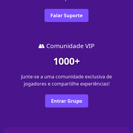
Falar Suporte
👥 Comunidade VIP
1000+
Junte-se a uma comunidade exclusiva de
jogadores e compartilhe experiências!
Entrar Grupo