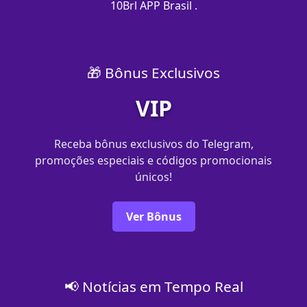
10Brl APP Brasil .
🎁 Bônus Exclusivos
VIP
Receba bônus exclusivos do Telegram,
promoções especiais e códigos promocionais
únicos!
Ver Bônus
📢 Notícias em Tempo Real