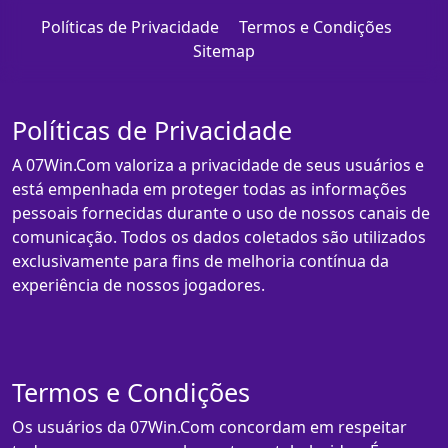
Políticas de Privacidade
Termos e Condições
Sitemap
Políticas de Privacidade
A 07Win.Com valoriza a privacidade de seus usuários e
está empenhada em proteger todas as informações
pessoais fornecidas durante o uso de nossos canais de
comunicação. Todos os dados coletados são utilizados
exclusivamente para fins de melhoria contínua da
experiência de nossos jogadores.
Termos e Condições
Os usuários da 07Win.Com concordam em respeitar