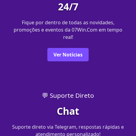
24/7
Fique por dentro de todas as novidades,
promoções e eventos da 07Win.Com em tempo
real!
Ver Notícias
💬 Suporte Direto
Chat
Suporte direto via Telegram, respostas rápidas e
atendimento personalizado!