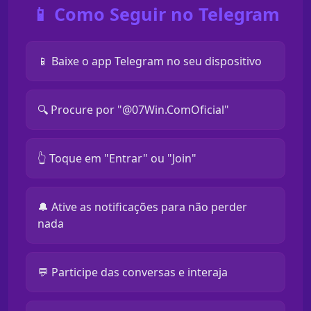
📱 Como Seguir no Telegram
📱 Baixe o app Telegram no seu dispositivo
🔍 Procure por "@07Win.ComOficial"
👆 Toque em "Entrar" ou "Join"
🔔 Ative as notificações para não perder
nada
💬 Participe das conversas e interaja