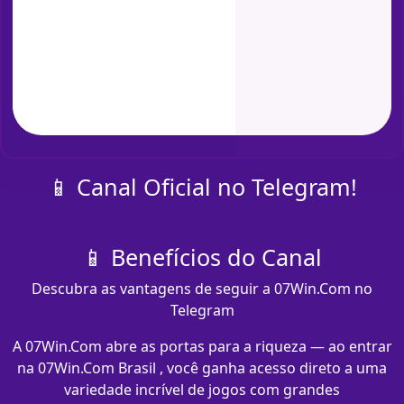
📱 Canal Oficial no Telegram!
📱 Benefícios do Canal
Descubra as vantagens de seguir a 07Win.Com no
Telegram
A 07Win.Com abre as portas para a riqueza — ao entrar
na 07Win.Com Brasil , você ganha acesso direto a uma
variedade incrível de jogos com grandes