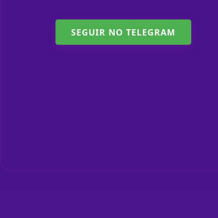
SEGUIR NO TELEGRAM