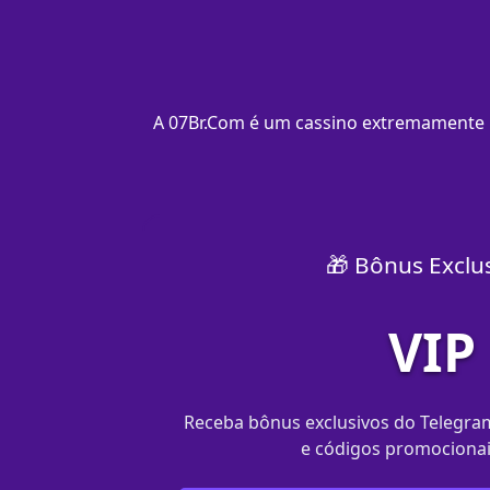
A 07Br.Com é um cassino extremamente po
🎁 Bônus Exclu
VIP
Receba bônus exclusivos do Telegra
e códigos promocionai