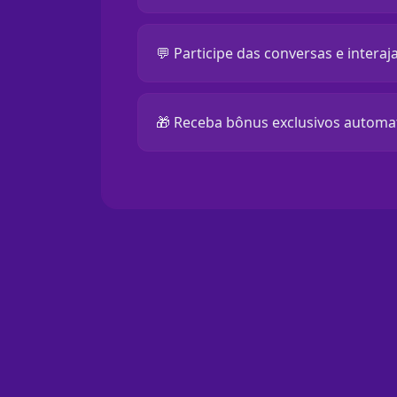
💬 Participe das conversas e interaj
🎁 Receba bônus exclusivos autom