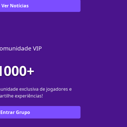
Ver Notícias
Comunidade VIP
1000+
unidade exclusiva de jogadores e
rtilhe experiências!
Entrar Grupo