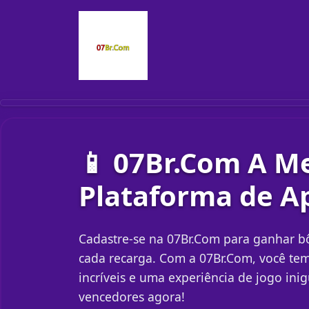
📱 07Br.Com A M
Plataforma de A
Cadastre-se na 07Br.Com para ganhar b
cada recarga. Com a 07Br.Com, você te
incríveis e uma experiência de jogo inig
vencedores agora!