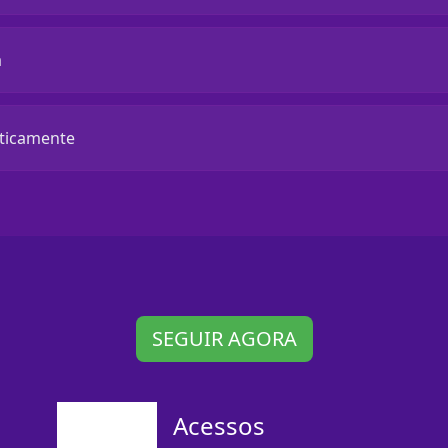
a
aticamente
SEGUIR AGORA
Acessos