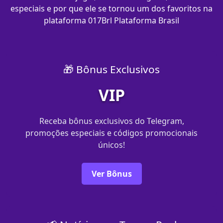
especiais e por que ele se tornou um dos favoritos na
plataforma 017Brl Plataforma Brasil
🎁 Bônus Exclusivos
VIP
Receba bônus exclusivos do Telegram,
promoções especiais e códigos promocionais
únicos!
Ver Bônus