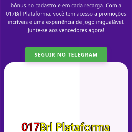
bônus no cadastro e em cada recarga. Com a
017Brl Plataforma, você tem acesso a promoções
incríveis e uma experiência de jogo inigualável.
Junte-se aos vencedores agora!
SEGUIR NO TELEGRAM