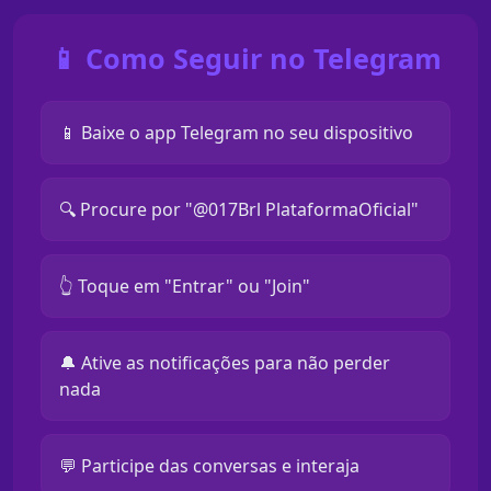
📱 Como Seguir no Telegram
📱 Baixe o app Telegram no seu dispositivo
🔍 Procure por "@017Brl PlataformaOficial"
👆 Toque em "Entrar" ou "Join"
🔔 Ative as notificações para não perder
nada
💬 Participe das conversas e interaja