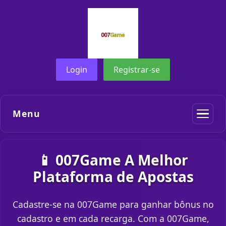
Login
Registrar-se
Menu
📱 007Game A Melhor
Plataforma de Apostas
Cadastre-se na 007Game para ganhar bônus no
cadastro e em cada recarga. Com a 007Game,