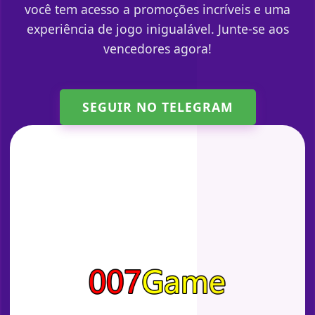
você tem acesso a promoções incríveis e uma
experiência de jogo inigualável. Junte-se aos
vencedores agora!
SEGUIR NO TELEGRAM