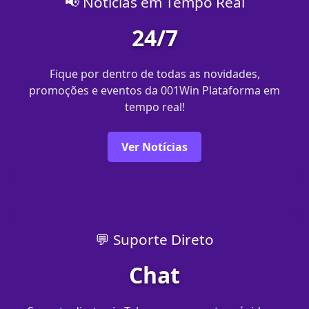
📢 Notícias em Tempo Real
24/7
Fique por dentro de todas as novidades,
promoções e eventos da 001Win Plataforma em
tempo real!
Ver Notícias
💬 Suporte Direto
Chat