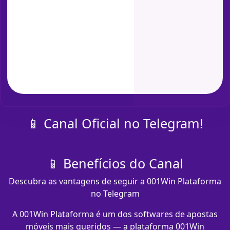
📱 Canal Oficial no Telegram!
📱 Benefícios do Canal
Descubra as vantagens de seguir a 001Win Plataforma
no Telegram
A 001Win Plataforma é um dos softwares de apostas
móveis mais queridos — a plataforma 001Win