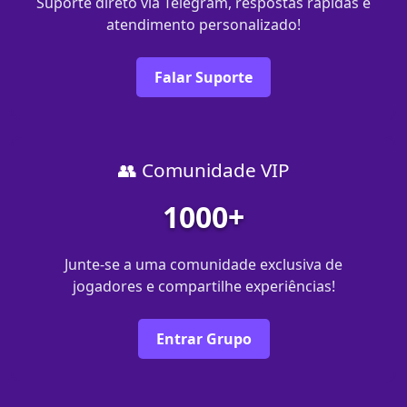
Suporte direto via Telegram, respostas rápidas e
atendimento personalizado!
Falar Suporte
👥 Comunidade VIP
1000+
Junte-se a uma comunidade exclusiva de
jogadores e compartilhe experiências!
Entrar Grupo