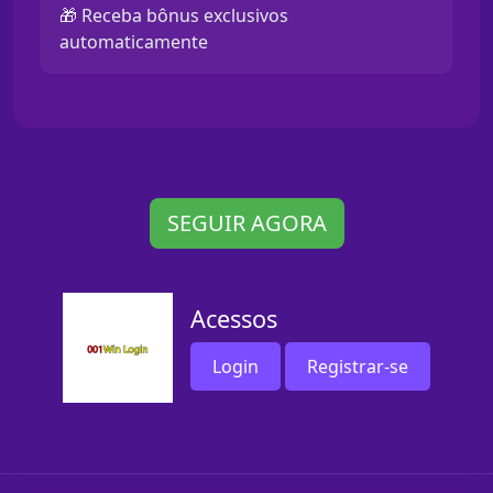
🎁 Receba bônus exclusivos
automaticamente
SEGUIR AGORA
Acessos
Login
Registrar-se