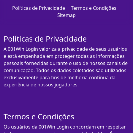
Políticas de Privacidade
Termos e Condições
Sitemap
Políticas de Privacidade
A 001Win Login valoriza a privacidade de seus usuários
e está empenhada em proteger todas as informações
pessoais fornecidas durante o uso de nossos canais de
comunicação. Todos os dados coletados são utilizados
exclusivamente para fins de melhoria contínua da
experiência de nossos jogadores.
Termos e Condições
Os usuários da 001Win Login concordam em respeitar