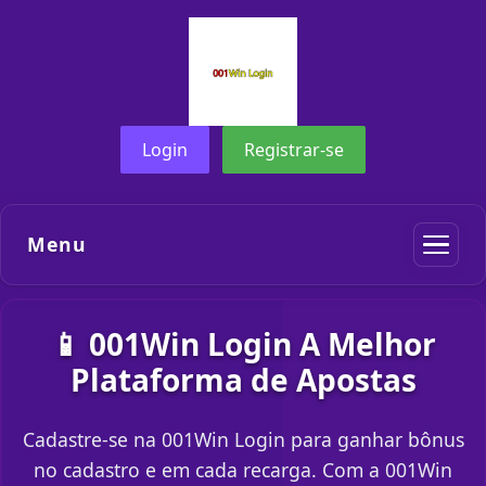
Login
Registrar-se
Menu
📱 001Win Login A Melhor
Plataforma de Apostas
Cadastre-se na 001Win Login para ganhar bônus
no cadastro e em cada recarga. Com a 001Win